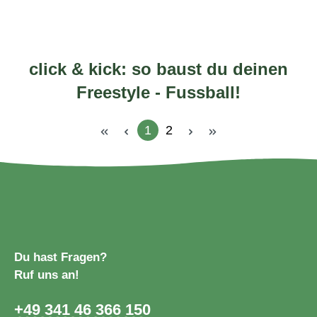
click & kick: so baust du deinen
Freestyle - Fussball!
1
2
Seite
Seite
Du hast Fragen?
Ruf uns an!
+49 341 46 366 150