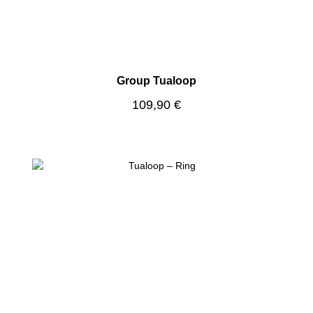
Group Tualoop
Regulärer Preis:
109,90 €
Produktgalerie überspringen