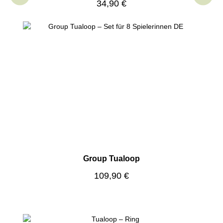
Regulärer Preis:
34,90 €
Group Tualoop
Regulärer Preis:
109,90 €
Produktgalerie überspringen