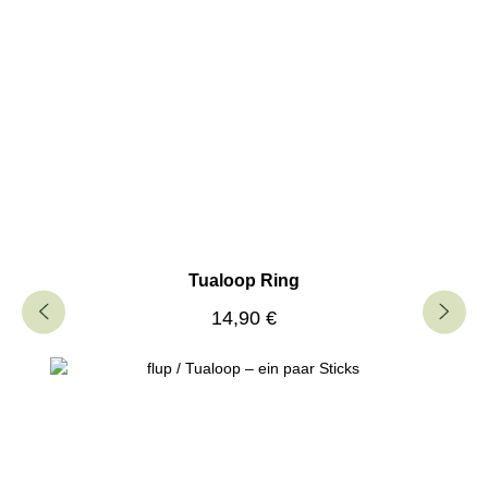
Tualoop Ring
Regulärer Preis:
14,90 €