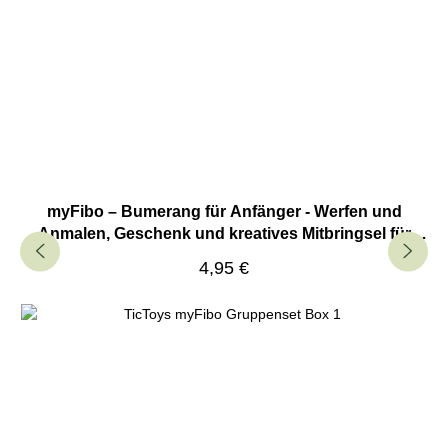
myFibo – Bumerang für Anfänger - Werfen und
Anmalen, Geschenk und kreatives Mitbringsel für
Kinder
Regulärer Preis:
4,95 €