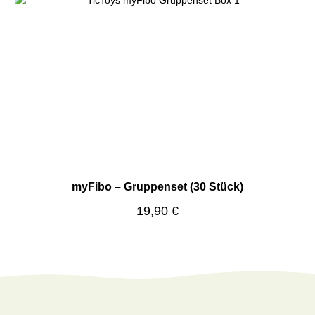
myFibo – Gruppenset (30 Stück)
Regulärer Preis:
19,90 €