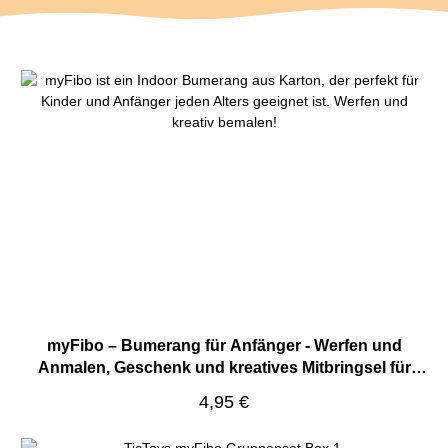
Produktgalerie überspringen
myFibo – Bumerang für Anfänger - Werfen und
Anmalen, Geschenk und kreatives Mitbringsel für
Kinder
Regulärer Preis:
4,95 €