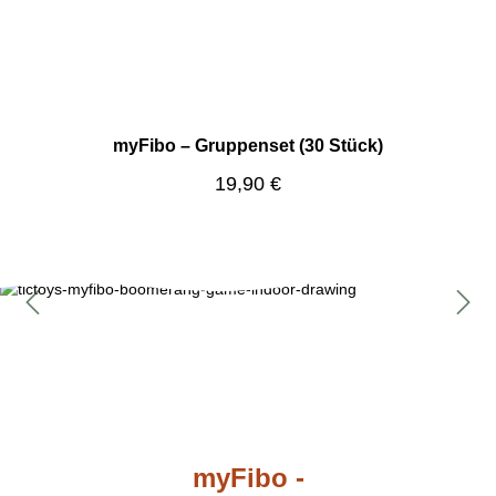
myFibo – Gruppenset (30 Stück)
Regulärer Preis:
19,90 €
Bildergalerie überspringen
myFibo -