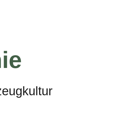
ie
zeugkultur