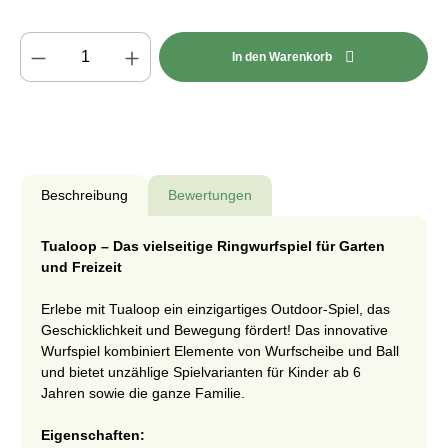
Produkt Anzahl: Gib den gewünschten Wert e
In den Warenkorb
Beschreibung
Bewertungen
Tualoop – Das vielseitige Ringwurfspiel für Garten
und Freizeit
Erlebe mit Tualoop ein einzigartiges Outdoor-Spiel, das
Geschicklichkeit und Bewegung fördert! Das innovative
Wurfspiel kombiniert Elemente von Wurfscheibe und Ball
und bietet unzählige Spielvarianten für Kinder ab 6
Jahren sowie die ganze Familie.
Eigenschaften: