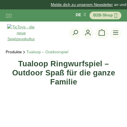
Melde dich zu unserem Newsletter
an und erh
Zum Hauptinhalt springen
DE
B2B-Shop
Warenkorb 
Produkte
Tualoop – Outdoorspiel
Tualoop Ringwurfspiel –
Outdoor Spaß für die ganze
Familie