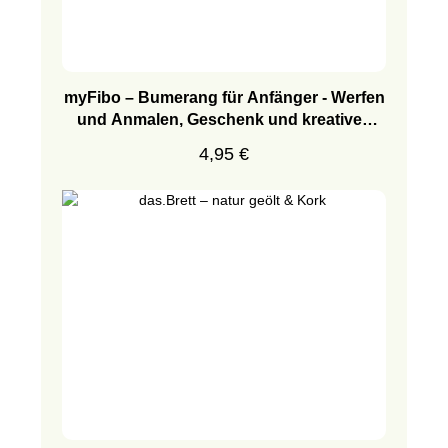
myFibo – Bumerang für Anfänger - Werfen
und Anmalen, Geschenk und kreatives
Mitbringsel für Kinder
Regulärer Preis:
4,95 €