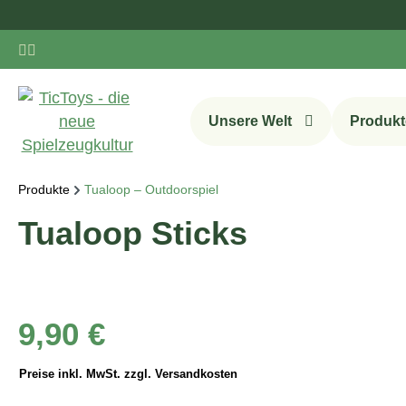
m Hauptinhalt springen
Zur Suche springen
Zur Hauptnavigation springen
Unsere Welt
Produkt
Produkte
Tualoop – Outdoorspiel
Tualoop Sticks
Regulärer Preis:
9,90 €
Preise inkl. MwSt. zzgl. Versandkosten