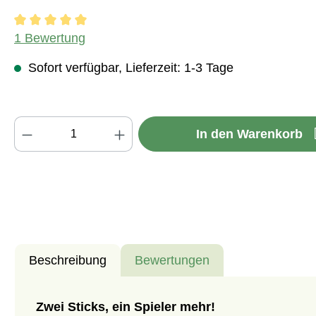
Durchschnittliche Bewertung von 5 von 5 Sternen
1 Bewertung
Sofort verfügbar, Lieferzeit: 1-3 Tage
Produkt Anzahl: Gib den gewünschten We
In den Warenkorb
Beschreibung
Bewertungen
Zwei Sticks, ein Spieler mehr!