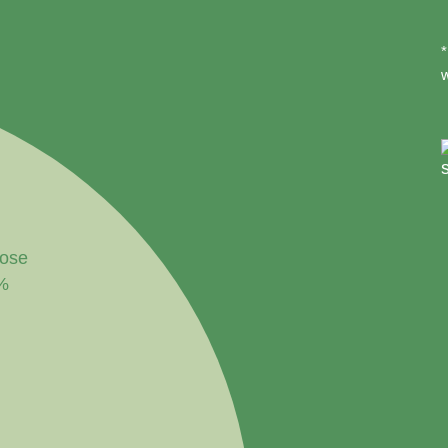
*
lose
0%