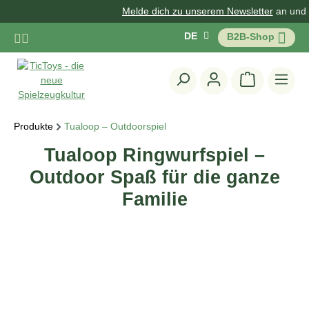
Melde dich zu unserem Newsletter
an und erh
Zum Hauptinhalt springen
DE
B2B-Shop
Warenkorb 
Produkte
Tualoop – Outdoorspiel
Tualoop Ringwurfspiel –
Outdoor Spaß für die ganze
Familie