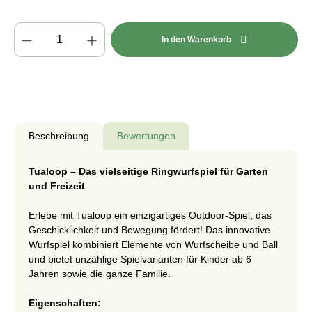
Produkt Anzahl: Gib den gewünschten Wert e
In den Warenkorb
Beschreibung
Bewertungen
Tualoop – Das vielseitige Ringwurfspiel für Garten
und Freizeit
Erlebe mit Tualoop ein einzigartiges Outdoor-Spiel, das
Geschicklichkeit und Bewegung fördert! Das innovative
Wurfspiel kombiniert Elemente von Wurfscheibe und Ball
und bietet unzählige Spielvarianten für Kinder ab 6
Jahren sowie die ganze Familie.
Eigenschaften: