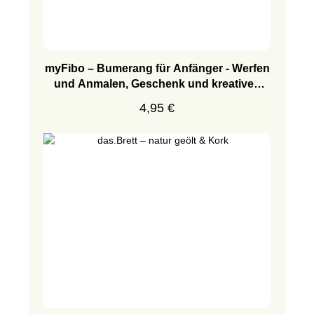
myFibo – Bumerang für Anfänger - Werfen
und Anmalen, Geschenk und kreatives
Mitbringsel für Kinder
Regulärer Preis:
4,95 €