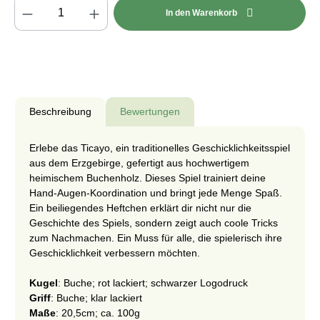
Produkt Anzahl: Gib den gewünschten Wert e
In den Warenkorb
Beschreibung
Bewertungen
Erlebe das Ticayo, ein traditionelles Geschicklichkeitsspiel
aus dem Erzgebirge, gefertigt aus hochwertigem
heimischem Buchenholz. Dieses Spiel trainiert deine
Hand-Augen-Koordination und bringt jede Menge Spaß.
Ein beiliegendes Heftchen erklärt dir nicht nur die
Geschichte des Spiels, sondern zeigt auch coole Tricks
zum Nachmachen. Ein Muss für alle, die spielerisch ihre
Geschicklichkeit verbessern möchten.
Kugel
: Buche; rot lackiert; schwarzer Logodruck
Griff
: Buche; klar lackiert
Maße
: 20,5cm; ca. 100g