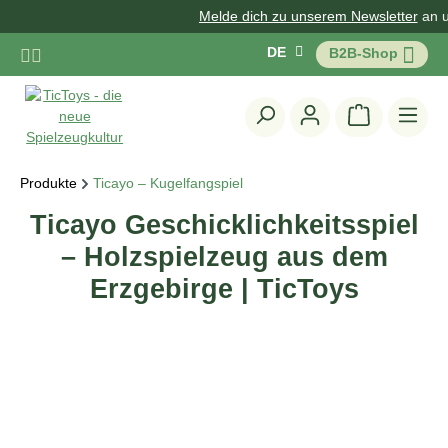
Melde dich zu unserem Newsletter
an und
Zum Hauptinhalt springen
DE
B2B-Shop
Warenkorb 
Produkte
Ticayo – Kugelfangspiel
Ticayo Geschicklichkeitsspiel
– Holzspielzeug aus dem
Erzgebirge | TicToys