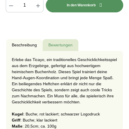
Produkt Anzahl: Gib den gewünschten Wert e
In den Warenkorb
Beschreibung
Bewertungen
Erlebe das Ticayo, ein traditionelles Geschicklichkeitsspiel
aus dem Erzgebirge, gefertigt aus hochwertigem
heimischem Buchenholz. Dieses Spiel trainiert deine
Hand-Augen-Koordination und bringt jede Menge Spaß.
Ein beiliegendes Heftchen erklärt dir nicht nur die
Geschichte des Spiels, sondern zeigt auch coole Tricks
zum Nachmachen. Ein Muss für alle, die spielerisch ihre
Geschicklichkeit verbessern möchten.
Kugel
: Buche; rot lackiert; schwarzer Logodruck
Griff
: Buche; klar lackiert
Maße
: 20,5cm; ca. 100g