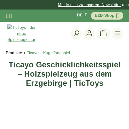
Melde dich zu unserem Newsletter
an un
Zum Hauptinhalt springen
DE
B2B-Shop
Warenkorb 
Produkte
Ticayo – Kugelfangspiel
Ticayo Geschicklichkeitsspiel
– Holzspielzeug aus dem
Erzgebirge | TicToys