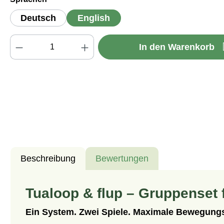
Deutsch
English
Produkt Anzahl: Gib den gewünschten We
In den Warenkorb
Beschreibung
Bewertungen
Tualoop & flup – Gruppenset 
Ein System. Zwei Spiele. Maximale Bewegungsv