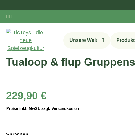
m Hauptinhalt springen
Zur Suche springen
Zur Hauptnavigation springen
Unsere Welt
Produkt
Tualoop & flup Gruppense
Regulärer Preis:
229,90 €
Preise inkl. MwSt. zzgl. Versandkosten
auswählen
Sprachen