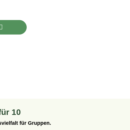
rt ein oder benutze die Schaltflächen um 
für 10
ielfalt für Gruppen.