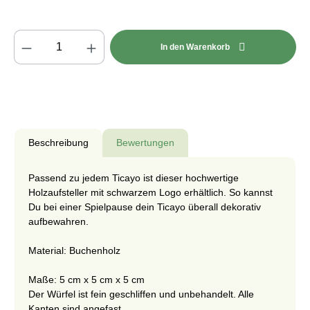
Produkt Anzahl: Gib den gewünschten Wert e
In den Warenkorb
Beschreibung
Bewertungen
Passend zu jedem Ticayo ist dieser hochwertige
Holzaufsteller mit schwarzem Logo erhältlich. So kannst
Du bei einer Spielpause dein Ticayo überall dekorativ
aufbewahren.
Material: Buchenholz
Maße: 5 cm x 5 cm x 5 cm
Der Würfel ist fein geschliffen und unbehandelt. Alle
Kanten sind angefast.