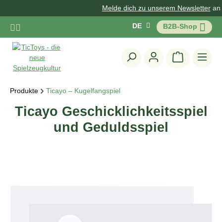
Melde dich zu unserem Newsletter
an u
Zum Hauptinhalt springen
DE
B2B-Shop
Warenkorb 
Produkte
Ticayo – Kugelfangspiel
Ticayo Geschicklichkeitsspiel
und Geduldsspiel