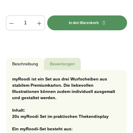
Produkt Anzahl: Gib den gewünschten Wert e
In den Warenkorb
Beschreibung
Bewertungen
myRoodi ist ein Set aus drei Wurfscheiben aus
stabilem Premiumkarton. Die liebevollen
Illustrationen können zudem individuell ausgemalt
und gestaltet werden.
Inhalt:
20x myRoodi Set im praktischen Thekendisplay
Ein myRoodi-Set besteht aus: