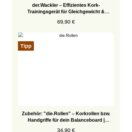
der.Wackler – Effizientes Kork-
Trainingsgerät für Gleichgewicht &
Fußgesundheit
Regulärer Preis:
69,90 €
Tipp
Zubehör: "die.Rollen" – Korkrollen bzw.
Handgriffe für dein Balanceboard |
TicToys
Regulärer Preis:
34,90 €