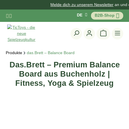
Melde dich zu unserem Newsletter
an und erh
Zum Hauptinhalt springen
DE
B2B-Shop
Warenkorb 
Produkte
das.Brett – Balance Board
Das.Brett – Premium Balance
Board aus Buchenholz |
Fitness, Yoga & Spielzeug