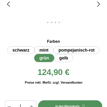
auswählen
Farben
schwarz
mint
pompejanisch-rot
grün
gelb
Regulärer Preis:
124,90 €
Preise inkl. MwSt. zzgl. Versandkosten
Produkt Anzahl: Gib den gewünschten Wert e
In den Warenkorb