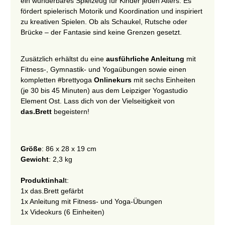
ein wunderbares Spielzeug für Kinder jeden Alters. Es
fördert spielerisch Motorik und Koordination und inspiriert
zu kreativen Spielen. Ob als Schaukel, Rutsche oder
Brücke – der Fantasie sind keine Grenzen gesetzt.
Zusätzlich erhältst du eine
ausführliche Anleitung
mit
Fitness-, Gymnastik- und Yogaübungen sowie einen
kompletten #brettyoga
Onlinekurs
mit sechs Einheiten
(je 30 bis 45 Minuten) aus dem Leipziger Yogastudio
Element Ost. Lass dich von der Vielseitigkeit von
das.Brett
begeistern!
Größe
: 86 x 28 x 19 cm
Gewicht
: 2,3 kg
Produktinhal
t:
1x das.Brett gefärbt
1x Anleitung mit Fitness- und Yoga-Übungen
1x Videokurs (6 Einheiten)