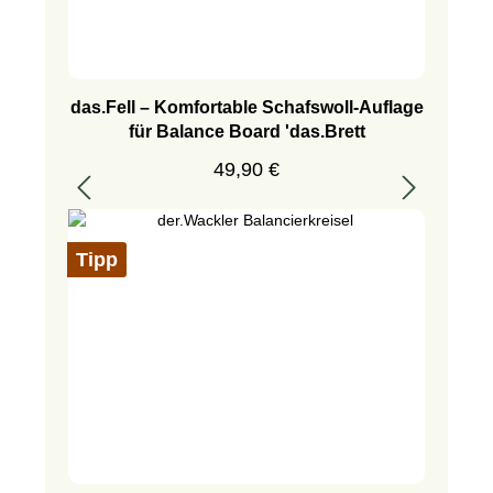
das.Fell – Komfortable Schafswoll-Auflage
für Balance Board 'das.Brett
Regulärer Preis:
49,90 €
Tipp